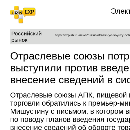
Элек
Российский
https://exp.idk.ru/news/russia/otraslevye-soyuzy-pot
рынок
Отраслевые союзы пот
выступили против введ
внесение сведений в си
Отраслевые союзы АПК, пищевой 
торговли обратились к премьер-м
Мишустину с письмом, в котором 
по поводу планов введения госуд
внесение сведений об обороте тов